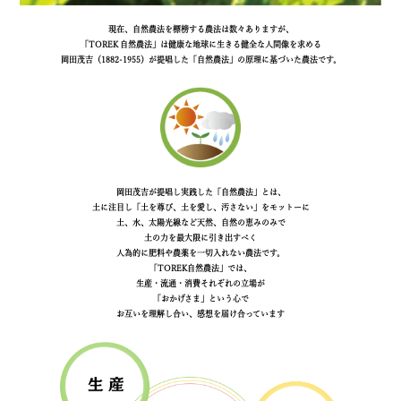
現在、自然農法を標榜する農法は数々ありますが、
「TOREK 自然農法」は健康な地球に生きる健全な人間像を求める
岡田茂吉（1882-1955）が提唱した「自然農法」の原理に基づいた農法です。
岡田茂吉が提唱し実践した「自然農法」とは、
土に注目し「土を尊び、土を愛し、汚さない」をモットーに
土、水、太陽光線など天然、自然の恵みのみで
土の力を最大限に引き出すべく
人為的に肥料や農薬を一切入れない農法です。
「TOREK自然農法」では、
生産・流通・消費それぞれの立場が
「おかげさま」という心で
お互いを理解し合い、感想を届け合っています